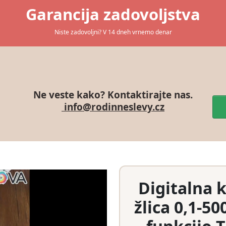
Garancija zadovoljstva
Niste zadovoljni? V 14 dneh vrnemo denar
Ne veste kako? Kontaktirajte nas.
info@rodinneslevy.cz
Digitalna 
žlica 0,1-5