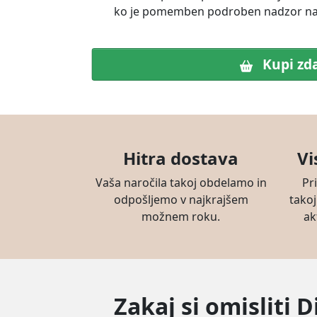
ko je pomemben podroben nadzor nad
Kupi zd
Hitra dostava
Vi
Vaša naročila takoj obdelamo in
Pr
odpošljemo v najkrajšem
takoj
možnem roku.
ak
Zakaj si omisliti 