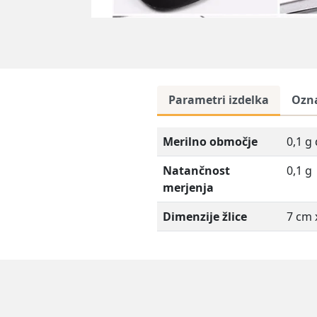
Parametri izdelka
Ozn
Merilno območje
0,1 g
Natančnost
0,1 g
merjenja
Dimenzije žlice
7 cm 