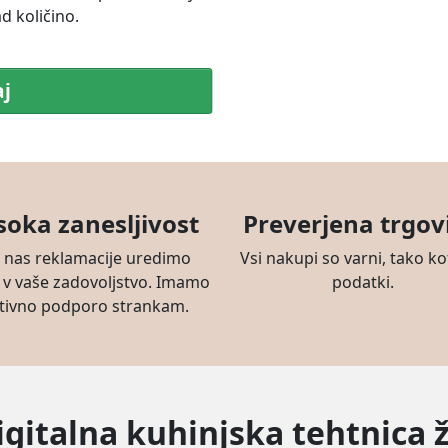
 količino.
aj
soka zanesljivost
Preverjena trgov
i nas reklamacije uredimo
Vsi nakupi so varni, tako ko
 v vaše zadovoljstvo. Imamo
podatki.
tivno podporo strankam.
Digitalna kuhinjska tehtnica ž