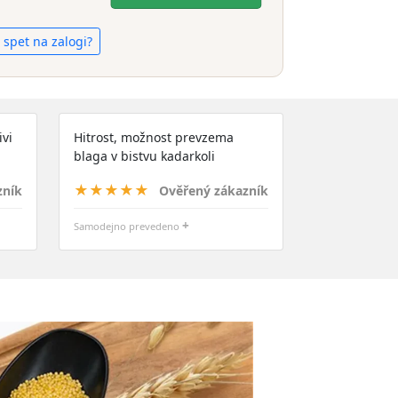
o spet na zalogi?
ivi
Hitrost, možnost prevzema
blaga v bistvu kadarkoli
★★★★★
zník
Ověřený zákazník
+
Samodejno prevedeno