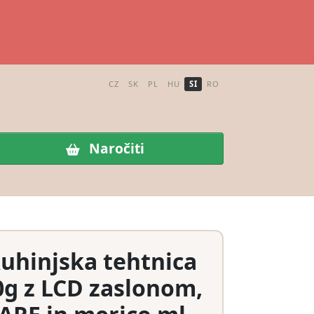
CZ
SK
PL
HU
SI
RO
Naročiti
kuhinjska tehtnica
00g z LCD zaslonom,