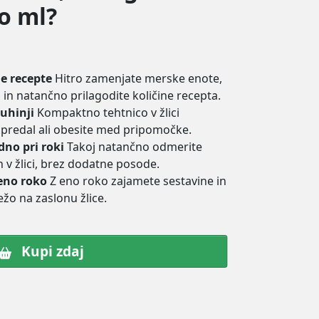
o ml?
ne recepte
Hitro zamenjate merske enote,
 in natančno prilagodite količine recepta.
uhinji
Kompaktno tehtnico v žlici
 predal ali obesite med pripomočke.
no pri roki
Takoj natančno odmerite
 v žlici, brez dodatne posode.
eno roko
Z eno roko zajamete sestavine in
ežo na zaslonu žlice.
Kupi zdaj