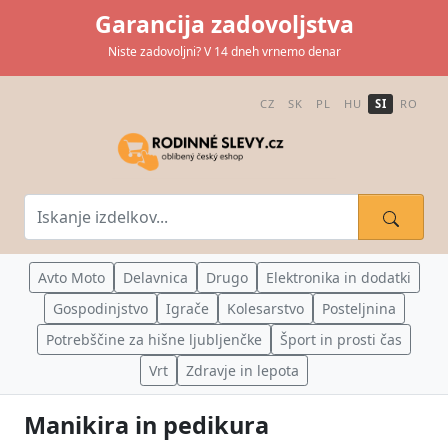
Garancija zadovoljstva
Niste zadovoljni? V 14 dneh vrnemo denar
CZ
SK
PL
HU
SI
RO
Avto Moto
Delavnica
Drugo
Elektronika in dodatki
Gospodinjstvo
Igrače
Kolesarstvo
Posteljnina
Potrebščine za hišne ljubljenčke
Šport in prosti čas
Vrt
Zdravje in lepota
Manikira in pedikura