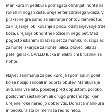
Manikura in pedikura pomagata ohranjati nohte na
rokah in nogah čiste, urejene ter zdravega videza. V
praksi ne gre samo za lakiranje nohtov, temveč tudi
za krajšanje, oblikovanje s pilico, odstranjevanje trde
kože, urejanje obnohtne kožice in nego pet. Med
pogosto iskanimi izrazi so set za manikuro, ščipalec
za nohte, škarjice za nohte, pilica, plovec, pila za
pete, gel lak, UV/LED lučka in električni brusilnik za
nohte.
Največ zanimanja za pedikuro je spomladi in poleti,
ko se nosijo sandali in odprta obutev. Manikura je
aktualna vse leto, posebej pred dopustom, poroko,
poslovnim sestankom ali drugo priložnostjo, kjer
urejene roke naredijo dober vtis. Domača manikura
in pedikura sta primerni za redno nego,