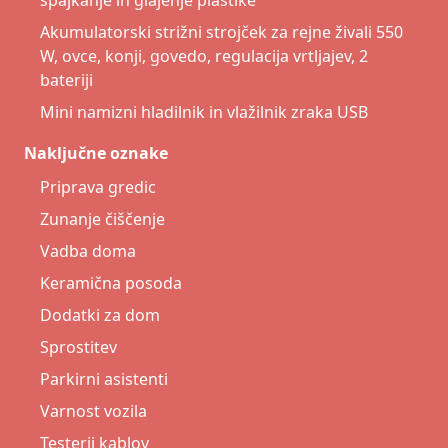
spajkanje in glajenje plastike
Akumulatorski strižni strojček za rejne živali 550
W, ovce, konji, govedo, regulacija vrtljajev, 2
bateriji
Mini namizni hladilnik in vlažilnik zraka USB
Naključne oznake
Priprava gredic
Zunanje čiščenje
Vadba doma
Keramična posoda
Dodatki za dom
Sprostitev
Parkirni asistenti
Varnost vozila
Testerji kablov