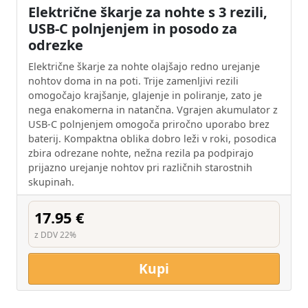
Električne škarje za nohte s 3 rezili,
USB-C polnjenjem in posodo za
odrezke
Električne škarje za nohte olajšajo redno urejanje
nohtov doma in na poti. Trije zamenljivi rezili
omogočajo krajšanje, glajenje in poliranje, zato je
nega enakomerna in natančna. Vgrajen akumulator z
USB-C polnjenjem omogoča priročno uporabo brez
baterij. Kompaktna oblika dobro leži v roki, posodica
zbira odrezane nohte, nežna rezila pa podpirajo
prijazno urejanje nohtov pri različnih starostnih
skupinah.
17.95 €
z DDV 22%
Kupi