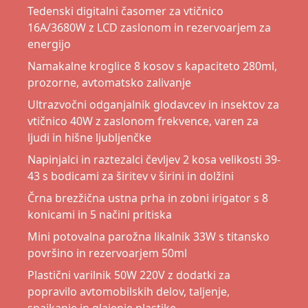
Tedenski digitalni časomer za vtičnico
16A/3680W z LCD zaslonom in rezervoarjem za
energijo
Namakalne kroglice 8 kosov s kapaciteto 280ml,
prozorne, avtomatsko zalivanje
Ultrazvočni odganjalnik glodavcev in insektov za
vtičnico 40W z zaslonom frekvence, varen za
ljudi in hišne ljubljenčke
Napinjalci in raztezalci čevljev 2 kosa velikosti 39-
43 s bodicami za širitev v širini in dolžini
Črna brezžična ustna prha in zobni irigator s 8
konicami in 5 načini pritiska
Mini potovalna parožna likalnik 33W s titansko
površino in rezervoarjem 50ml
Plastični varilnik 50W 220V z dodatki za
popravilo avtomobilskih delov, taljenje,