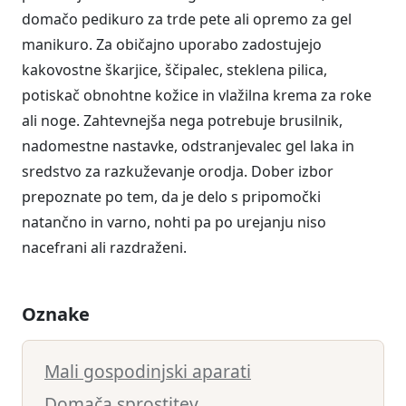
domačo pedikuro za trde pete ali opremo za gel
manikuro. Za običajno uporabo zadostujejo
kakovostne škarjice, ščipalec, steklena pilica,
potiskač obnohtne kožice in vlažilna krema za roke
ali noge. Zahtevnejša nega potrebuje brusilnik,
nadomestne nastavke, odstranjevalec gel laka in
sredstvo za razkuževanje orodja. Dober izbor
prepoznate po tem, da je delo s pripomočki
natančno in varno, nohti pa po urejanju niso
nacefrani ali razdraženi.
Oznake
Mali gospodinjski aparati
Domača sprostitev