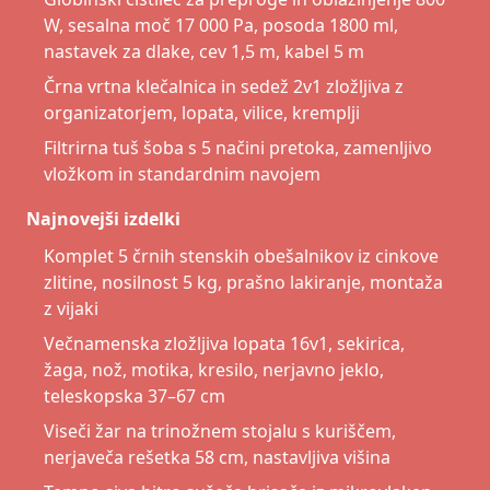
W, sesalna moč 17 000 Pa, posoda 1800 ml,
nastavek za dlake, cev 1,5 m, kabel 5 m
Črna vrtna klečalnica in sedež 2v1 zložljiva z
organizatorjem, lopata, vilice, kremplji
Filtrirna tuš šoba s 5 načini pretoka, zamenljivo
vložkom in standardnim navojem
Najnovejši izdelki
Komplet 5 črnih stenskih obešalnikov iz cinkove
zlitine, nosilnost 5 kg, prašno lakiranje, montaža
z vijaki
Večnamenska zložljiva lopata 16v1, sekirica,
žaga, nož, motika, kresilo, nerjavno jeklo,
teleskopska 37–67 cm
Viseči žar na trinožnem stojalu s kuriščem,
nerjaveča rešetka 58 cm, nastavljiva višina