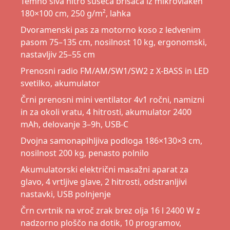
Temno siva hitro sušeča brisača iz mikrovlaken
180×100 cm, 250 g/m², lahka
Dvoramenski pas za motorno koso z ledvenim
pasom 75–135 cm, nosilnost 10 kg, ergonomski,
nastavljiv 25–55 cm
Prenosni radio FM/AM/SW1/SW2 z X-BASS in LED
svetilko, akumulator
Črni prenosni mini ventilator 4v1 ročni, namizni
in za okoli vratu, 4 hitrosti, akumulator 2400
mAh, delovanje 3–9h, USB-C
Dvojna samonapihljiva podloga 186×130×3 cm,
nosilnost 200 kg, penasto polnilo
Akumulatorski električni masažni aparat za
glavo, 4 vrtljive glave, 2 hitrosti, odstranljivi
nastavki, USB polnjenje
Črn cvrtnik na vroč zrak brez olja 16 l 2400 W z
nadzorno ploščo na dotik, 10 programov,