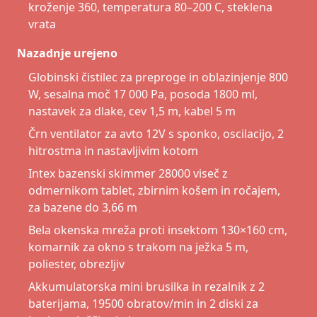
kroženje 360, temperatura 80–200 C, steklena
vrata
Nazadnje urejeno
Globinski čistilec za preproge in oblazinjenje 800
W, sesalna moč 17 000 Pa, posoda 1800 ml,
nastavek za dlake, cev 1,5 m, kabel 5 m
Črn ventilator za avto 12V s sponko, oscilacijo, 2
hitrostma in nastavljivim kotom
Intex bazenski skimmer 28000 viseč z
odmernikom tablet, zbirnim košem in ročajem,
za bazene do 3,66 m
Bela okenska mreža proti insektom 130×160 cm,
komarnik za okno s trakom na ježka 5 m,
poliester, obrezljiv
Akkumulatorska mini brusilka in rezalnik z 2
baterijama, 19500 obratov/min in 2 diski za