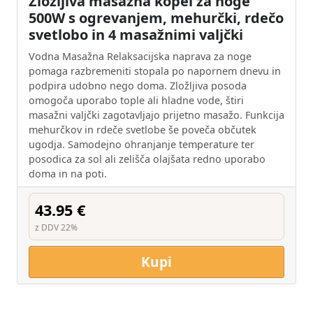
Zložljiva masažna kopel za noge
500W s ogrevanjem, mehurčki, rdečo
svetlobo in 4 masažnimi valjčki
Vodna Masažna Relaksacijska naprava za noge
pomaga razbremeniti stopala po napornem dnevu in
podpira udobno nego doma. Zložljiva posoda
omogoča uporabo tople ali hladne vode, štiri
masažni valjčki zagotavljajo prijetno masažo. Funkcija
mehurčkov in rdeče svetlobe še poveča občutek
ugodja. Samodejno ohranjanje temperature ter
posodica za sol ali zelišča olajšata redno uporabo
doma in na poti.
43.95 €
z DDV 22%
Kupi