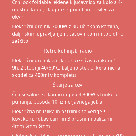
Črn lock foldable jeklene ključavnico za kolo s 4-
mestno kodo, sklopni segmenti in nosilec za
okvir
Električni grelnik 2000W z 3D učinkom kamina,
daljinskim upravljanjem, časovnikom in toplotno
zaščito
Retro kuhinjski radio
Električni grelnik za skodelice s časovnikom 1-
9h, 2 stopnji 40/60°C, kaljeno steklo, keramična
skodelica 400ml v kompletu
Škarje za cevi
Črn sesalnik za kamin in pepel 800W s funkcijo
puhanja, posoda 10l iz nerjavnega jekla
Električna brusilka in ostrilnik za verige z
kovčkom, rokavicami in 3 brusnimi palicami
4mm 5mm 6mm
Globinski čistilec za preproge in oblazinjenje 800