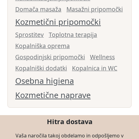
Domača masaža
Masažni pripomočki
Kozmetični pripomočki
Sprostitev
Toplotna terapija
Kopalniška oprema
Gospodinjski pripomočki
Wellness
Kopalniški dodatki
Kopalnica in WC
Osebna higiena
Kozmetične naprave
Hitra dostava
Vaša naročila takoj obdelamo in odpošljemo v