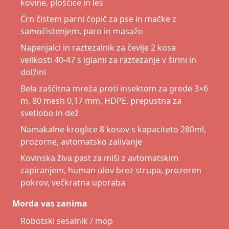
kovine, ploščice in les
Črn čistem parni čopič za pse in mačke z
samočistenjem, paro in masažo
Napenjalci in raztezalnik za čevlje 2 kosa
velikosti 40-47 s iglami za raztezanje v širini in
dolžini
Bela zaščitna mreža proti insektom za grede 3×6
m, 80 mesh 0,17 mm, HDPE, prepustna za
svetlobo in dež
Namakalne kroglice 8 kosov s kapaciteto 280ml,
prozorne, avtomatsko zalivanje
Kovinska živa past za miši z avtomatskim
zapiranjem, human ulov brez strupa, prozoren
pokrov, večkratna uporaba
Morda vas zanima
Robotski sesalnik / mop