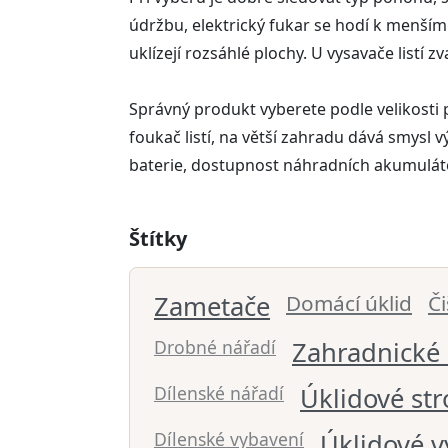
údržbu, elektrický fukar se hodí k menší
uklízejí rozsáhlé plochy. U vysavače listí z
Správný produkt vyberete podle velikosti p
foukač listí, na větší zahradu dává smysl
baterie, dostupnost náhradních akumulátorů
Štítky
Zametače
Domácí úklid
Č
Drobné nářadí
Zahradnické
Dílenské nářadí
Úklidové str
Dílenské vybavení
Úklidové v