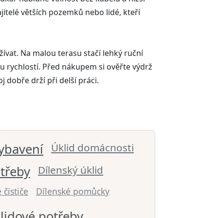
telé větších pozemků nebo lidé, kteří
žívat. Na malou terasu stačí lehký ruční
ou rychlostí. Před nákupem si ověřte výdrž
dobře drží při delší práci.
ybavení
Úklid domácnosti
třeby
Dílenský úklid
 čističe
Dílenské pomůcky
lidové potřeby