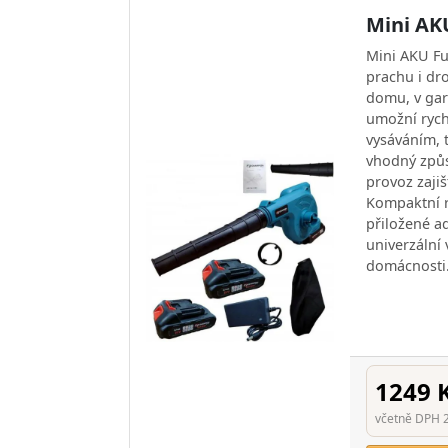
Mini AK
Mini AKU Fuk
prachu i d
domu, v gar
umožní rych
vysáváním, 
vhodný způs
provoz zaji
Kompaktní r
přiložené a
univerzální 
domácnosti
1249 
včetně DPH 