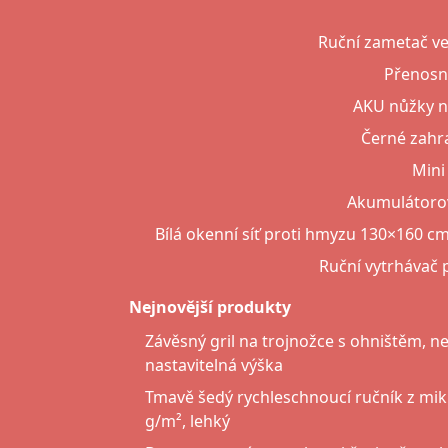
Ruční zametač ve
Přenosný
AKU nůžky na
Černé zahra
Mini
Akumulátorový
Bílá okenní síť proti hmyzu 130×160 cm
Ruční vytrhávač 
Nejnovější produkty
Závěsný gril na trojnožce s ohništěm, n
nastavitelná výška
Tmavě šedý rychleschnoucí ručník z mi
g/m², lehký