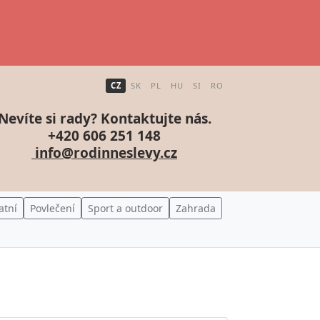
CZ
SK
PL
HU
SI
RO
Nevíte si rady? Kontaktujte nás.
+420 606 251 148
info@rodinneslevy.cz
atní
Povlečení
Sport a outdoor
Zahrada