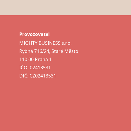
Provozovatel
MIGHTY BUSINESS s.r.o.
Rybná 716/24, Staré Město
110 00 Praha 1
IČO: 02413531
DIČ: CZ02413531