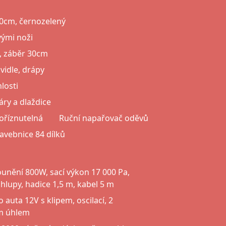
20cm, černozelený
vými noži
u, záběr 30cm
vidle, drápy
losti
áry a dlaždice
 oříznutelná
Ruční napařovač oděvů
avebnice 84 dílků
unění 800W, sací výkon 17 000 Pa,
hlupy, hadice 1,5 m, kabel 5 m
 auta 12V s klipem, oscilací, 2
ým úhlem