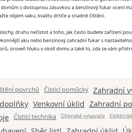
m domům s dostupnou zásuvkou a benzínový fukar ocení maji
važte objem vaku, kvalitu drtiče a snadné čištění.
lochy, druhu nečistot a toho, jak často budete zařízení pou
 výkonnější aku nebo benzínový zahradní fukar s nastaviteln
, úroveň hluku v okolí domu a také to, zda se vám přístroj 
ištění povrchů
Čisticí pomůcky
Zahradní v
 doplňky
Venkovní úklid
Zahradní po
oje
Čisticí technika
Dílenské vysavače
Elektrické
ybavení
Sběr listí
Zahradní úklid
Úk