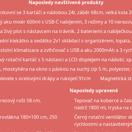
Naposledy navštívené produkty
nkovní se 3 kartáči a nádobou 24l, záběr 68cm, velká kola 
 aku mixér 600ml s USB-C nabíjením, 3 režimy a 10 nerezo
 živý plot s nástavcem na trávník, 2 bateriemi a nabíječko
dní klekátko a sedátko 2v1 skládací s organizérem, lopata, 
 stolní klimatizace a zvlhčovač s USB a aku 2000mAh a 3 rych
 rotační kartáč s 5 nástavci a LCD displejem na nádobí, sp
, moskytiéra na okno s páskou na suchý zip 5 m, polyester,
plevele s ocelovými drápy a rukojetí 91cm
Magnetická st
Naposledy upravené
erezový rošt 58 cm,
Tepovač na koberce a čalo
nádrž 1800 ml, tryska na c
krovlákna 180×100 cm, 250
Černý rotační ventilátor do
rychlostmi a nastaviteln