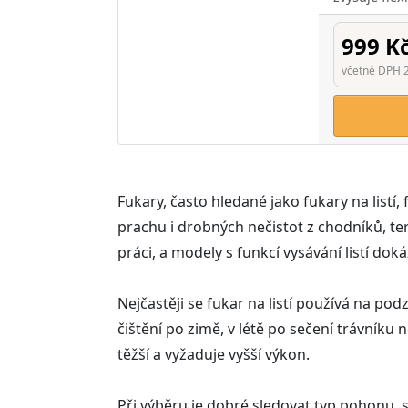
999 K
včetně DPH 
Fukary, často hledané jako fukary na listí, 
prachu i drobných nečistot z chodníků, te
práci, a modely s funkcí vysávání listí do
Nejčastěji se fukar na listí používá na podz
čištění po zimě, v létě po sečení trávníku
těžší a vyžaduje vyšší výkon.
Při výběru je dobré sledovat typ pohonu, 