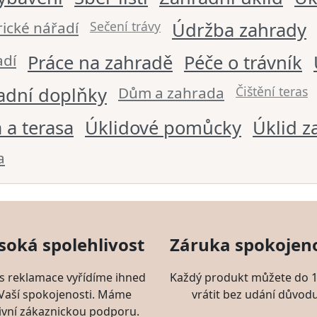
rické nářadí
Sečení trávy
Údržba zahrady
adí
Práce na zahradě
Péče o trávník
adní doplňky
Dům a zahrada
Čištění teras
 a terasa
Úklidové pomůcky
Úklid z
a
soká spolehlivost
Záruka spokojeno
s reklamace vyřídíme ihned
Každý produkt můžete do 1
 Vaší spokojenosti. Máme
vrátit bez udání důvodu
ivní zákaznickou podporu.