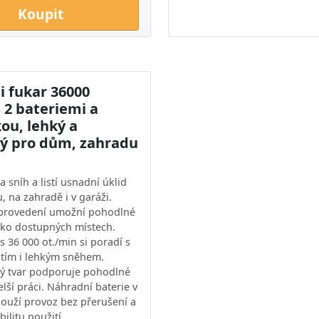
Koupit
i fukar 36000
 2 bateriemi a
ou, lehký a
ý pro dům, zahradu
 sníh a listí usnadní úklid
 na zahradě i v garáži.
provedení umožní pohodlné
ěžko dostupných místech.
s 36 000 ot./min si poradí s
stím i lehkým sněhem.
ý tvar podporuje pohodlné
elší práci. Náhradní baterie v
louží provoz bez přerušení a
bilitu použití.