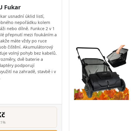
U Fukar
ar usnadní úklid listí,
robného nepořádku kolem
áži nebo dílně. Funkce 2 v 1
lé přepnutí mezi foukáním a
takže máte vždy po ruce
ob čištění. Akumulátorový
šťuje volný pohyb bez kabelů.
ozměry, dvě baterie a
daptéry podporují
využití na zahradě, stavbě i v
.
Kč
21%