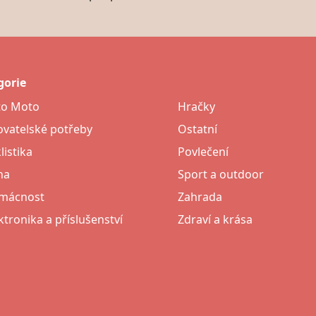
gorie
to Moto
Hračky
vatelské potřeby
Ostatní
listika
Povlečení
na
Sport a outdoor
mácnost
Zahrada
ktronika a příslušenství
Zdraví a krása