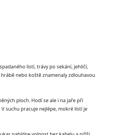
padaného listí, trávy po sekání, jehličí,
e by hrábě nebo koště znamenaly zdlouhavou
něných ploch. Hodí se ale i na jaře při
V suchu pracuje nejlépe, mokré listí je
ukar nabídne volnost bez kabelu a nižší