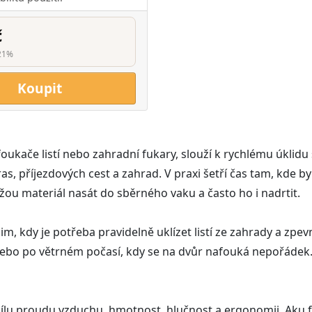
č
21%
Koupit
foukače listí nebo zahradní fukary, slouží k rychlému úklidu s
ras, příjezdových cest a zahrad. V praxi šetří čas tam, kd
kážou materiál nasát do sběrného vaku a často ho i nadrtit.
im, kdy je potřeba pravidelně uklízet listí ze zahrady a zpev
 nebo po větrném počasí, kdy se na dvůr nafouká nepořádek. 
sílu proudu vzduchu, hmotnost, hlučnost a ergonomii. Aku f