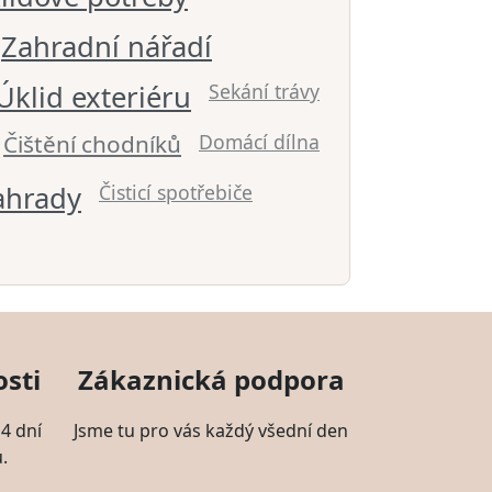
Zahradní nářadí
Úklid exteriéru
Sekání trávy
Čištění chodníků
Domácí dílna
ahrady
Čisticí spotřebiče
sti
Zákaznická podpora
4 dní
Jsme tu pro vás každý všední den
.