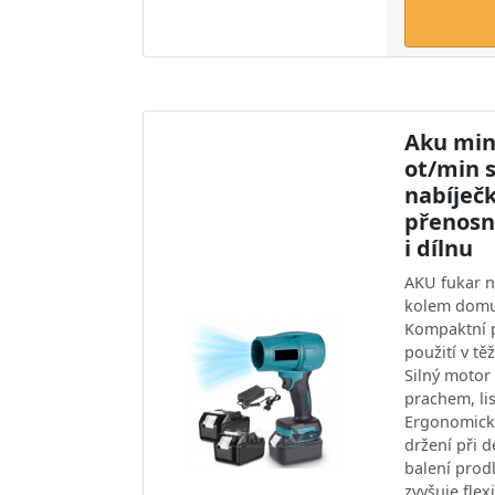
Aku min
ot/min s
nabíječk
přenosn
i dílnu
AKU fukar na
kolem domu,
Kompaktní 
použití v t
Silný motor 
prachem, li
Ergonomick
držení při d
balení prod
zvyšuje flexi