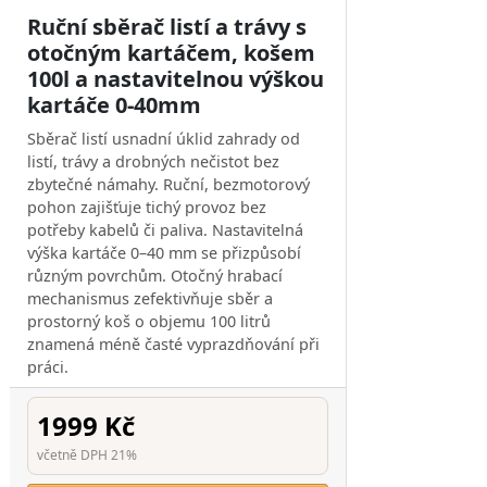
Ruční sběrač listí a trávy s
otočným kartáčem, košem
100l a nastavitelnou výškou
kartáče 0-40mm
Sběrač listí usnadní úklid zahrady od
listí, trávy a drobných nečistot bez
zbytečné námahy. Ruční, bezmotorový
pohon zajišťuje tichý provoz bez
potřeby kabelů či paliva. Nastavitelná
výška kartáče 0–40 mm se přizpůsobí
různým povrchům. Otočný hrabací
mechanismus zefektivňuje sběr a
prostorný koš o objemu 100 litrů
znamená méně časté vyprazdňování při
práci.
1999 Kč
včetně DPH 21%