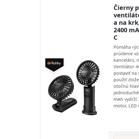
Čierny 
ventilát
a na krk
2400 mA
C
Pomáha rých
prúdenie vz
kancelárii, 
Ventilátor 4
postaviť na 
použiť zlože
otočnú hlav
jednoduché
mAh vydrží 
motor, LED 