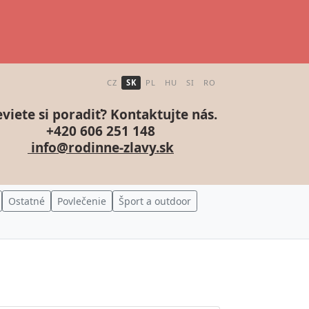
CZ
SK
PL
HU
SI
RO
viete si poradiť? Kontaktujte nás.
+420 606 251 148
info@rodinne-zlavy.sk
Ostatné
Povlečenie
Šport a outdoor