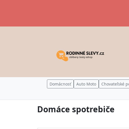
Domácnosť
Auto Moto
Chovateľské p
Domáce spotrebiče