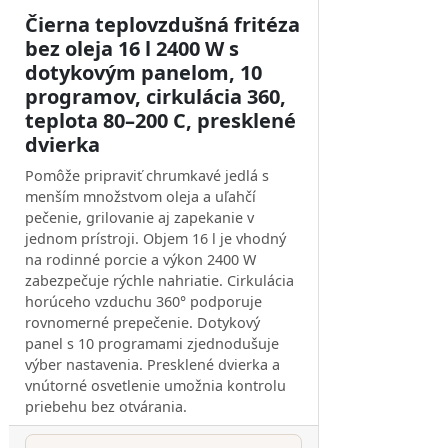
Čierna teplovzdušná fritéza
bez oleja 16 l 2400 W s
dotykovým panelom, 10
programov, cirkulácia 360,
teplota 80–200 C, presklené
dvierka
Pomôže pripraviť chrumkavé jedlá s
menším množstvom oleja a uľahčí
pečenie, grilovanie aj zapekanie v
jednom prístroji. Objem 16 l je vhodný
na rodinné porcie a výkon 2400 W
zabezpečuje rýchle nahriatie. Cirkulácia
horúceho vzduchu 360° podporuje
rovnomerné prepečenie. Dotykový
panel s 10 programami zjednodušuje
výber nastavenia. Presklené dvierka a
vnútorné osvetlenie umožnia kontrolu
priebehu bez otvárania.