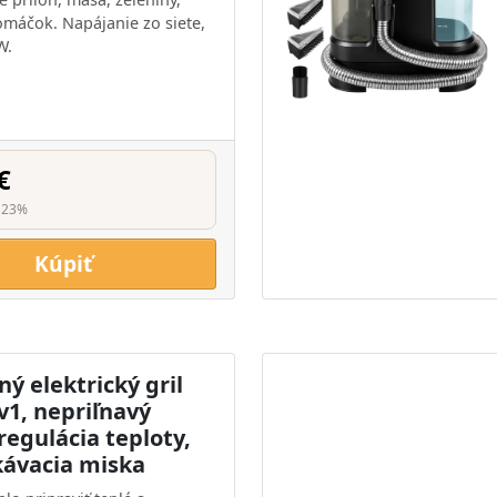
 omáčok. Napájanie zo siete,
W.
€
 23%
Kúpiť
ý elektrický gril
v1, nepriľnavý
regulácia teploty,
ávacia miska