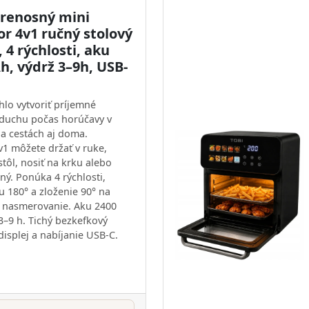
prenosný mini
or 4v1 ručný stolový
, 4 rýchlosti, aku
h, výdrž 3–9h, USB-
lo vytvoriť príjemné
duchu počas horúčavy v
na cestách aj doma.
v1 môžete držať v ruke,
stôl, nosiť na krku alebo
ný. Ponúka 4 rýchlosti,
u 180° a zloženie 90° na
 nasmerovanie. Aku 2400
3–9 h. Tichý bezkefkový
displej a nabíjanie USB‑C.