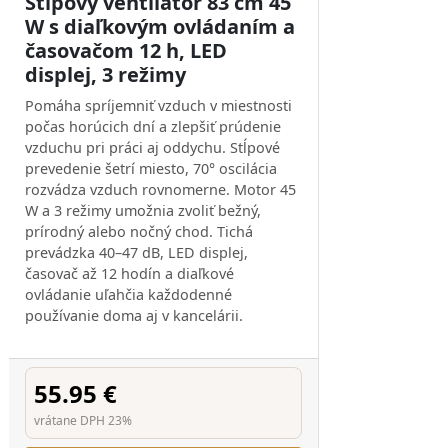
Stĺpový ventilátor 83 cm 45
W s diaľkovým ovládaním a
časovačom 12 h, LED
displej, 3 režimy
Pomáha spríjemniť vzduch v miestnosti
počas horúcich dní a zlepšiť prúdenie
vzduchu pri práci aj oddychu. Stĺpové
prevedenie šetrí miesto, 70° oscilácia
rozvádza vzduch rovnomerne. Motor 45
W a 3 režimy umožnia zvoliť bežný,
prírodný alebo nočný chod. Tichá
prevádzka 40–47 dB, LED displej,
časovač až 12 hodín a diaľkové
ovládanie uľahčia každodenné
používanie doma aj v kancelárii.
55.95 €
vrátane DPH 23%