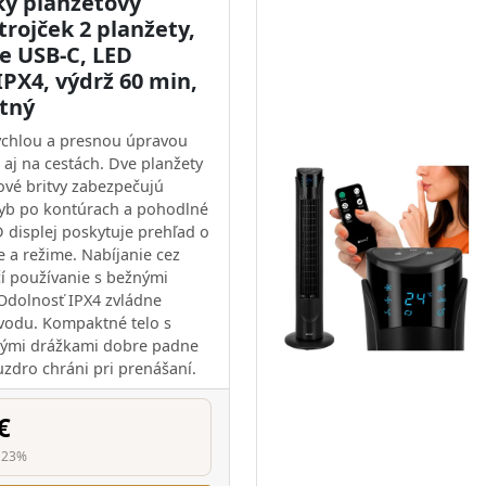
ký planžetový
strojček 2 planžety,
ie USB-C, LED
 IPX4, výdrž 60 min,
tný
ýchlou a presnou úpravou
aj na cestách. Dve planžety
ové britvy zabezpečujú
yb po kontúrach a pohodlné
D displej poskytuje prehľad o
e a režime. Nabíjanie cez
í používanie s bežnými
Odolnosť IPX4 zvládne
 vodu. Kompaktné telo s
ými drážkami dobre padne
uzdro chráni pri prenášaní.
€
 23%