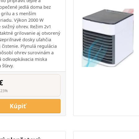
lo pripraviť teplé a
opečené jedlá doma bez
 grilu a s menším
riadu. Výkon 2000 W
 svižný ohrev. Režim 2v1
aktné grilovanie aj otvorený
 Nepriľnavé dosky uľahčia
 čistenie. Plynulá regulácia
spôsobí ohrev surovinám a
á odkvapkávacia miska
a šťavy.
€
 23%
Kúpiť