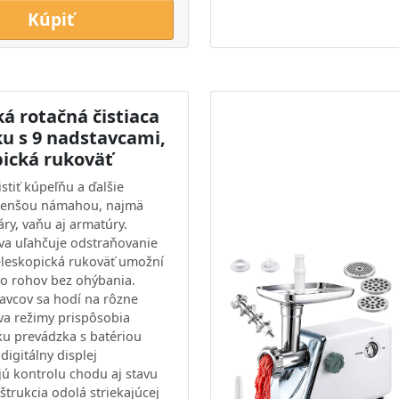
Kúpiť
ká rotačná čistiaca
ku s 9 nadstavcami,
pická rukoväť
stiť kúpeľňu a ďalšie
menšou námahou, najmä
áry, vaňu aj armatúry.
va uľahčuje odstraňovanie
teleskopická rukoväť umožní
o rohov bez ohýbania.
avcov sa hodí na rôzne
dva režimy prispôsobia
Aku prevádzka s batériou
digitálny displej
ú kontrolu chodu aj stavu
štrukcia odolá striekajúcej