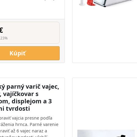
€
 23%
Kúpiť
ký parný varič vajec,
, vajíčkovar s
om, displejom a 3
i tvrdosti
raviť vajcia presne podľa
tráženia hrnca. Parné varenie
aviť až 6 vajec naraz a