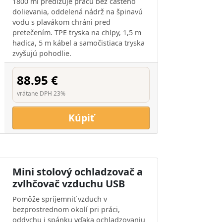
1800 ml predlžuje prácu bez častého
dolievania, oddelená nádrž na špinavú
vodu s plavákom chráni pred
pretečením. TPE tryska na chlpy, 1,5 m
hadica, 5 m kábel a samočistiaca tryska
zvyšujú pohodlie.
88.95 €
vrátane DPH 23%
Kúpiť
Mini stolový ochladzovač a
zvlhčovač vzduchu USB
Pomôže spríjemniť vzduch v
bezprostrednom okolí pri práci,
oddychu i spánku vďaka ochladzovaniu