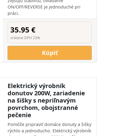
zvyšujú stabilitu, ovládanie
ON/OFF/REVERSE je jednoduché pri
práci.
35.95 €
vrátane DPH 23%
Kúpiť
Elektrický výrobník
donutov 200W, zariadenie
na šišky s nepriľnavým
povrchom, obojstranné
pečenie
Pomôže pripraviť domáce donuty a šišky
rýchlo a jednoducho. Elektrický výrobník