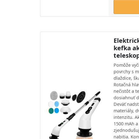
Elektric
kefka a
telesko
Pomôže vyči
povrchy s 
dlaždice, šk
Rotačná hla
nečistôt a 
dosiahnuť d
Deväť nadst
materiály, 
intenzitu. 
1500 mAh a 
zjednodušuj
nabitia. Kon