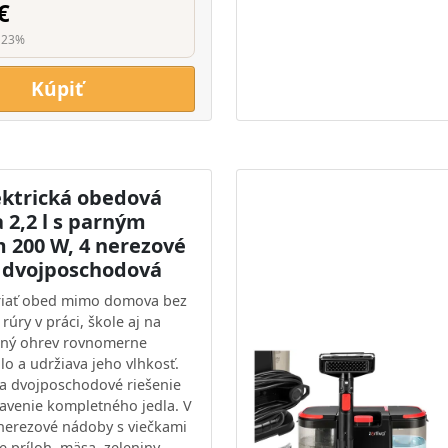
€
 23%
Kúpiť
ektrická obedová
 2,2 l s parným
 200 W, 4 nerezové
 dvojposchodová
iať obed mimo domova bez
rúry v práci, škole aj na
rný ohrev rovnomerne
lo a udržiava jeho vlhkosť.
 a dvojposchodové riešenie
tavenie kompletného jedla. V
 nerezové nádoby s viečkami
e príloh, mäsa, zeleniny,