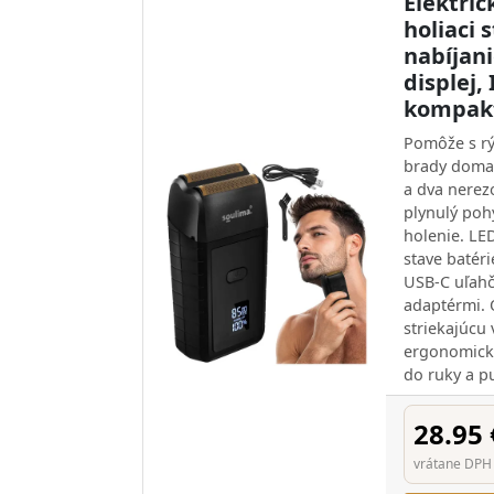
Elektric
holiaci 
nabíjan
displej,
kompak
Pomôže s r
brady doma 
a dva nerez
plynulý poh
holenie. LE
stave batéri
USB-C uľahč
adaptérmi. 
striekajúcu
ergonomick
do ruky a p
28.95 
vrátane DPH