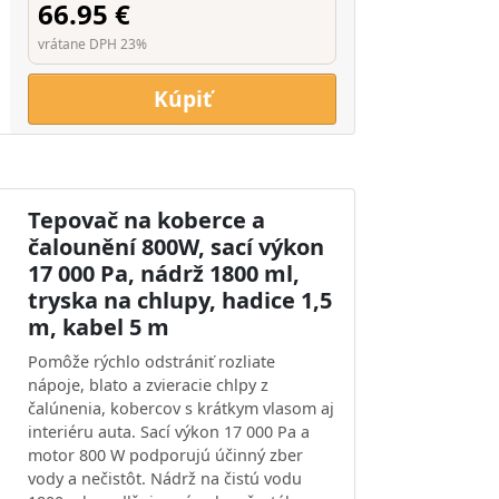
66.95 €
vrátane DPH 23%
Kúpiť
Tepovač na koberce a
čalounění 800W, sací výkon
17 000 Pa, nádrž 1800 ml,
tryska na chlupy, hadice 1,5
m, kabel 5 m
Pomôže rýchlo odstrániť rozliate
nápoje, blato a zvieracie chlpy z
čalúnenia, kobercov s krátkym vlasom aj
interiéru auta. Sací výkon 17 000 Pa a
motor 800 W podporujú účinný zber
vody a nečistôt. Nádrž na čistú vodu