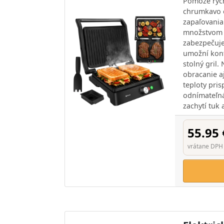
Pomôže rých
chrumkavo 
zapaľovania
množstvom 
zabezpečuje
umožní kont
stolný gril.
obracanie aj
teploty pri
odnímateľn
zachytí tuk 
55.95 
vrátane DPH