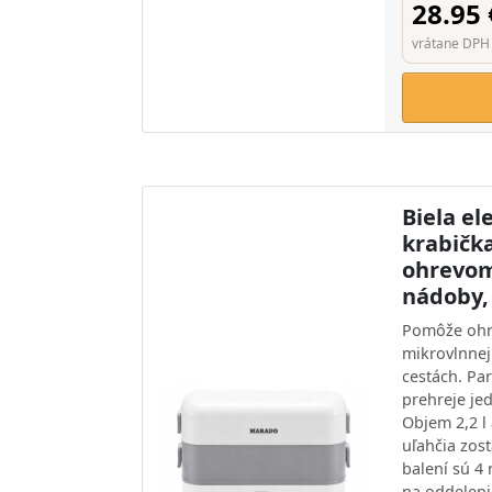
28.95 
vrátane DPH
Biela el
krabička
ohrevom
nádoby,
Pomôže ohr
mikrovlnnej 
cestách. Pa
prehreje jed
Objem 2,2 l
uľahčia zos
balení sú 4
na oddeleni