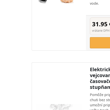
vode.
31.95 
vrátane DPH
Elektric
vejcovar
časovač
stupňam
Pomôže prip
chuti bez s
umožní pripr