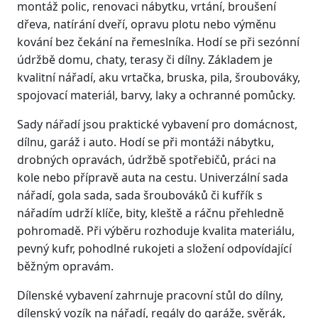
montáž polic, renovaci nábytku, vrtání, broušení
dřeva, natírání dveří, opravu plotu nebo výměnu
kování bez čekání na řemeslníka. Hodí se při sezónní
údržbě domu, chaty, terasy či dílny. Základem je
kvalitní nářadí, aku vrtačka, bruska, pila, šroubováky,
spojovací materiál, barvy, laky a ochranné pomůcky.
Sady nářadí jsou praktické vybavení pro domácnost,
dílnu, garáž i auto. Hodí se při montáži nábytku,
drobných opravách, údržbě spotřebičů, práci na
kole nebo přípravě auta na cestu. Univerzální sada
nářadí, gola sada, sada šroubováků či kufřík s
nářadím udrží klíče, bity, kleště a ráčnu přehledně
pohromadě. Při výběru rozhoduje kvalita materiálu,
pevný kufr, pohodlné rukojeti a složení odpovídající
běžným opravám.
Dílenské vybavení zahrnuje pracovní stůl do dílny,
dílenský vozík na nářadí, regály do garáže, svěrák,