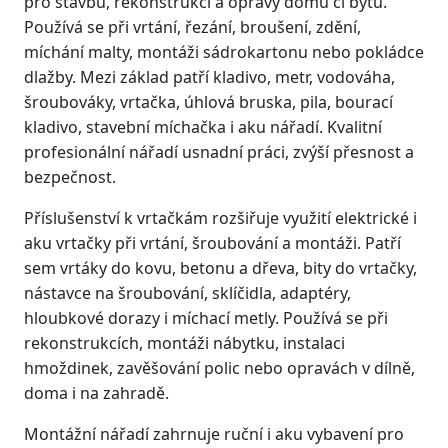
pro stavbu, rekonstrukci a opravy domu či bytu.
Používá se při vrtání, řezání, broušení, zdění,
míchání malty, montáži sádrokartonu nebo pokládce
dlažby. Mezi základ patří kladivo, metr, vodováha,
šroubováky, vrtačka, úhlová bruska, pila, bourací
kladivo, stavební míchačka i aku nářadí. Kvalitní
profesionální nářadí usnadní práci, zvýší přesnost a
bezpečnost.
Příslušenství k vrtačkám rozšiřuje využití elektrické i
aku vrtačky při vrtání, šroubování a montáži. Patří
sem vrtáky do kovu, betonu a dřeva, bity do vrtačky,
nástavce na šroubování, sklíčidla, adaptéry,
hloubkové dorazy i míchací metly. Používá se při
rekonstrukcích, montáži nábytku, instalaci
hmoždinek, zavěšování polic nebo opravách v dílně,
doma i na zahradě.
Montážní nářadí zahrnuje ruční i aku vybavení pro