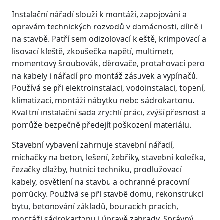
Instalační nářadí slouží k montáži, zapojování a
opravám technických rozvodů v domácnosti, dílně i
na stavbě. Patří sem odizolovací kleště, krimpovací a
lisovací kleště, zkoušečka napětí, multimetr,
momentový šroubovák, děrovače, protahovací pero
na kabely i nářadí pro montáž zásuvek a vypínačů.
Používá se při elektroinstalaci, vodoinstalaci, topení,
klimatizaci, montáži nábytku nebo sádrokartonu.
Kvalitní instalační sada zrychlí práci, zvýší přesnost a
pomůže bezpečně předejít poškození materiálu.
Stavební vybavení zahrnuje stavební nářadí,
míchačky na beton, lešení, žebříky, stavební kolečka,
řezačky dlažby, hutnicí techniku, prodlužovací
kabely, osvětlení na stavbu a ochranné pracovní
pomůcky. Používá se při stavbě domu, rekonstrukci
bytu, betonování základů, bouracích pracích,
montáži sádrokartonu i úpravě zahrady. Správný