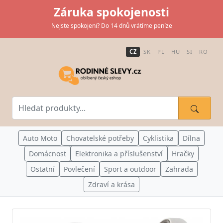
Záruka spokojenosti
Nejste spokojeni? Do 14 dnů vrátíme peníze
CZ
SK
PL
HU
SI
RO
Auto Moto
Chovatelské potřeby
Cyklistika
Dílna
Domácnost
Elektronika a příslušenství
Hračky
Ostatní
Povlečení
Sport a outdoor
Zahrada
Zdraví a krása