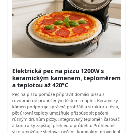
Elektrická pec na pizzu 1200W s
keramickým kamenem, teploměrem
a teplotou až 420°C
Pec na pizzu pomůže připravit domácí pizzu s
rovnoměrně propečeným těstem i náplní. Keramický
kámen podporuje správné prohřátí a strukturu těsta,
pět úrovní teploty umožňuje přizpůsobit pečení
různým druhům pizzy. Integrovaný teploměr, časovač
a kontrolky zajišťují přehled o průběhu. Průhledné
víko umožňuje sledovat pečení, kompaktní provedení