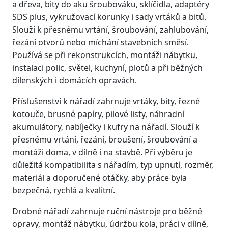
a dřeva, bity do aku šroubováku, sklíčidla, adaptéry
SDS plus, vykružovací korunky i sady vrtáků a bitů.
Slouží k přesnému vrtání, šroubování, zahlubování,
řezání otvorů nebo míchání stavebních směsí.
Používá se při rekonstrukcích, montáži nábytku,
instalaci polic, světel, kuchyní, plotů a při běžných
dílenských i domácích opravách.
Příslušenství k nářadí zahrnuje vrtáky, bity, řezné
kotouče, brusné papíry, pilové listy, náhradní
akumulátory, nabíječky i kufry na nářadí. Slouží k
přesnému vrtání, řezání, broušení, šroubování a
montáži doma, v dílně i na stavbě. Při výběru je
důležitá kompatibilita s nářadím, typ upnutí, rozměr,
materiál a doporučené otáčky, aby práce byla
bezpečná, rychlá a kvalitní.
Drobné nářadí zahrnuje ruční nástroje pro běžné
opravy, montáž nábytku, údržbu kola, práci v dílně,