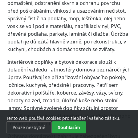
odmaštění, odstranění skvrn a ochranu povrchu
před poškrábáním, vlhkostí a usazováním nečistot.
Správný čistič na podlahy, mop, leštěnka, olej nebo
vosk se volí podle materiálu, například vinyl, PVC,
dřevěná podlaha, parkety, laminát či dlažba. Údržba
podlah je důležitá hlavně v zimě, po rekonstrukci, v
kuchyni, chodbách a domácnostech se zvířaty.
Interiérové doplňky a bytové dekorace slouží k
doladění vzhledu i atmosféry domova bez náročných
úprav. Používají se při zařizování obývacího pokoje,
ložnice, kuchyně, předsíně i pracovny. Patří sem
dekorativní polštáře, koberce, závěsy, vázy, svícny,
obrazy na zeď, zrcadla, úložné koše nebo stolní
lampy. Správně zvolené doplňky zútulní prostor,
přidají barvu a sjednotí moderní, skandinávský, boho
Tento web používá cookies pro zlepšení vašeho zážitku.
i minimalistický interiér.
Pouze nezbytné
Souhlasím
Ochrana domácnosti zahrnuje zabezpečení bytu,