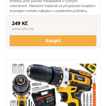
hnědou plstí působí nenápadně v různých
interiérech. Flexibilní materiál se přizpůsobí kulatým i
hranatým nohám nábytku v uvedeném průměru.
249 Kč
včetně DPH 21%
Koupit