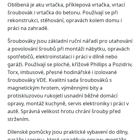
Oblíbená je aku vrtačka, příklepová vrtačka, vrtací
šroubovák i vrtačka do betonu. Používají se při
rekonstrukci, stěhování, opravách kolem domu i
práci na zahradě.
Šroubováky jsou základní ruční nářadí pro utahování
a povolování šroubů při montáži nábytku, opravách
spotřebičů, elektroinstalaci i práci v dílně nebo
garáži. Používají se ploché, křížové Phillips a Pozidriv,
Torx, imbusové, přesné hodinářské i izolované
šroubováky VDE. Kvalitní sada šroubováků s
magnetickým hrotem, výměnnými bity a
protiskluzovou rukojetí usnadní běžné domácí
opravy, montáž kuchyně, servis elektroniky i práci v
autě. Správná velikost hrotu chrání šrouby před
stržením.
Dílenské pomůcky jsou praktické vybavení do dílny,
garáže i servisu, které usnadňuje opravy, montáže,