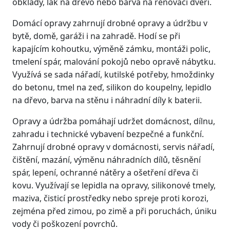
obklady, lak na dřevo nebo barva na renovaci dveří.
Domácí opravy zahrnují drobné opravy a údržbu v
bytě, domě, garáži i na zahradě. Hodí se při
kapajícím kohoutku, výměně zámku, montáži polic,
tmelení spár, malování pokojů nebo opravě nábytku.
Využívá se sada nářadí, kutilské potřeby, hmoždinky
do betonu, tmel na zeď, silikon do koupelny, lepidlo
na dřevo, barva na stěnu i náhradní díly k baterii.
Opravy a údržba pomáhají udržet domácnost, dílnu,
zahradu i technické vybavení bezpečné a funkční.
Zahrnují drobné opravy v domácnosti, servis nářadí,
čištění, mazání, výměnu náhradních dílů, těsnění
spár, lepení, ochranné nátěry a ošetření dřeva či
kovu. Využívají se lepidla na opravy, silikonové tmely,
maziva, čisticí prostředky nebo spreje proti korozi,
zejména před zimou, po zimě a při poruchách, úniku
vody či poškození povrchů.