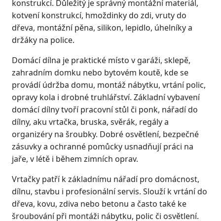
konstrukcí. Důležitý je správný montážní materiál,
kotvení konstrukcí, hmoždinky do zdi, vruty do
dřeva, montážní pěna, silikon, lepidlo, úhelníky a
držáky na police.
Domácí dílna je praktické místo v garáži, sklepě,
zahradním domku nebo bytovém koutě, kde se
provádí údržba domu, montáž nábytku, vrtání polic,
opravy kola i drobné truhlářství. Základní vybavení
domácí dílny tvoří pracovní stůl či ponk, nářadí do
dílny, aku vrtačka, bruska, svěrák, regály a
organizéry na šroubky. Dobré osvětlení, bezpečné
zásuvky a ochranné pomůcky usnadňují práci na
jaře, v létě i během zimních oprav.
Vrtačky patří k základnímu nářadí pro domácnost,
dílnu, stavbu i profesionální servis. Slouží k vrtání do
dřeva, kovu, zdiva nebo betonu a často také ke
šroubování při montáži nábytku, polic či osvětlení.