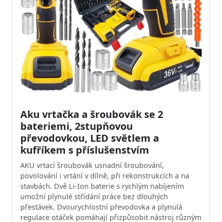
Aku vrtačka a šroubovák se 2
bateriemi, 2stupňovou
převodovkou, LED světlem a
kufříkem s příslušenstvím
AKU vrtací šroubovák usnadní šroubování,
povolování i vrtání v dílně, při rekonstrukcích a na
stavbách. Dvě Li-Ion baterie s rychlým nabíjením
umožní plynulé střídání práce bez dlouhých
přestávek. Dvourychlostní převodovka a plynulá
regulace otáček pomáhají přizpůsobit nástroj různým