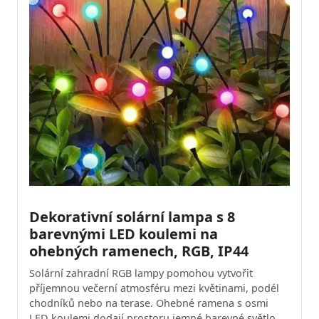
Dekorativní solární lampa s 8
barevnými LED koulemi na
ohebných ramenech, RGB, IP44
Solární zahradní RGB lampy pomohou vytvořit
příjemnou večerní atmosféru mezi květinami, podél
chodníků nebo na terase. Ohebné ramena s osmi
LED koulemi dodají prostoru jemné barevné světlo.