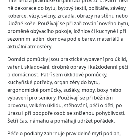
interiéru a praktické organizaci prostoru. Patří mezi
ně dekorace do bytu, bytový textil, polštáře, závěsy,
koberce, vázy, svícny, zrcadla, obrazy na stěnu nebo
úložné koše. Používají se při zařizování nového bytu,
proměně obývacího pokoje, ložnice či kuchyně i při
sezonním ladění domova podle barev, materiálů a
aktuální atmosféry.
Domácí pomůcky jsou praktické vybavení pro úklid,
vaření, skladování, drobné opravy i každodenní péči
o domácnost. Patří sem úklidové pomůcky,
kuchyňské potřeby, organizéry do bytu,
ergonomické pomůcky, sušáky, mopy, boxy nebo
vybavení pro seniory. Používají se při běžném
provozu, velkém úklidu, stěhování, péči o děti, po
úrazu i při podpoře osob se sníženou pohyblivostí.
Šetří čas, námahu a pomáhají udržet pořádek.
Péče o podlahy zahrnuje pravidelné mytí podlah,