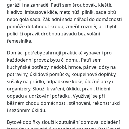
garáži i na zahradě. Patří sem šroubovák, kleště,
kladivo, imbusové klíče, metr, nůž, pilník, sada bitů
nebo gola sada. Základní sada nářadí do domácnosti
pomůže dotáhnout šroub, změřit rozměr, přichytit
polici či opravit drobnou závadu bez volání
řemeslníka.
Domácí potřeby zahrnují praktické vybavení pro
každodenní provoz bytu či domu. Patří sem
kuchyňské potřeby, nádobí, hrnce, pánve, dózy na
potraviny, úklidové pomůcky, koupelnové doplňky,
sušáky na prádlo, odpadkové koše, úložné boxy i
organizéry. Slouží k vaření, úklidu, praní, třídění
odpadu a udržování pořádku. Využívají se při
běžném chodu domácnosti, stěhování, rekonstrukci
i sezónním úklidu.
Bytové doplňky slouží k zútulnění domova, doladění