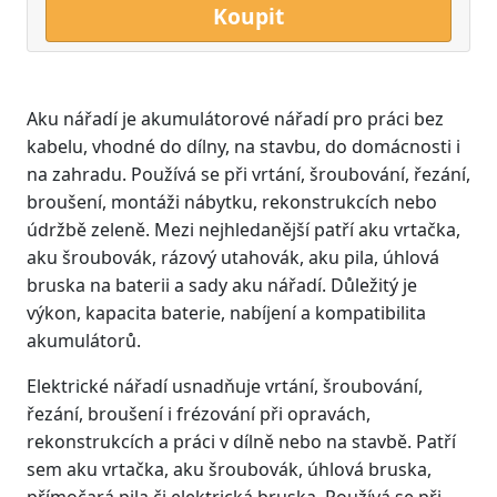
Koupit
Aku nářadí je akumulátorové nářadí pro práci bez
kabelu, vhodné do dílny, na stavbu, do domácnosti i
na zahradu. Používá se při vrtání, šroubování, řezání,
broušení, montáži nábytku, rekonstrukcích nebo
údržbě zeleně. Mezi nejhledanější patří aku vrtačka,
aku šroubovák, rázový utahovák, aku pila, úhlová
bruska na baterii a sady aku nářadí. Důležitý je
výkon, kapacita baterie, nabíjení a kompatibilita
akumulátorů.
Elektrické nářadí usnadňuje vrtání, šroubování,
řezání, broušení i frézování při opravách,
rekonstrukcích a práci v dílně nebo na stavbě. Patří
sem aku vrtačka, aku šroubovák, úhlová bruska,
přímočará pila či elektrická bruska. Používá se při