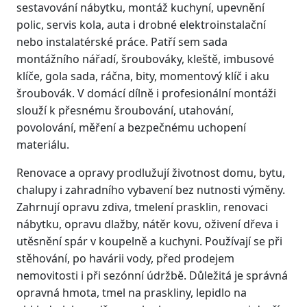
sestavování nábytku, montáž kuchyní, upevnění
polic, servis kola, auta i drobné elektroinstalační
nebo instalatérské práce. Patří sem sada
montážního nářadí, šroubováky, kleště, imbusové
klíče, gola sada, ráčna, bity, momentový klíč i aku
šroubovák. V domácí dílně i profesionální montáži
slouží k přesnému šroubování, utahování,
povolování, měření a bezpečnému uchopení
materiálu.
Renovace a opravy prodlužují životnost domu, bytu,
chalupy i zahradního vybavení bez nutnosti výměny.
Zahrnují opravu zdiva, tmelení prasklin, renovaci
nábytku, opravu dlažby, nátěr kovu, oživení dřeva i
utěsnění spár v koupelně a kuchyni. Používají se při
stěhování, po havárii vody, před prodejem
nemovitosti i při sezónní údržbě. Důležitá je správná
opravná hmota, tmel na praskliny, lepidlo na